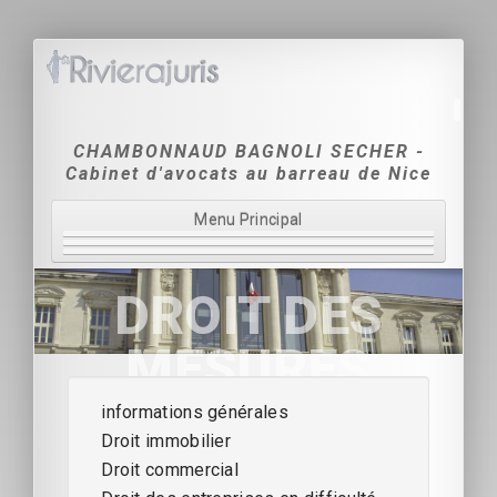
CHAMBONNAUD BAGNOLI SECHER -
Cabinet d'avocats au barreau de Nice
Menu Principal
Accueil
DROIT DES
Le Cabinet
MESURES
Domaines d'intervention
D'EXÉCUTION
informations générales
Tarification
Droit immobilier
Coordonnées & Contact
Droit commercial