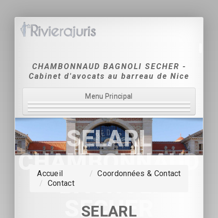
CHAMBONNAUD BAGNOLI SECHER -
Cabinet d'avocats au barreau de Nice
Menu Principal
Accueil
SELARL
Le Cabinet
CHAMBONNAUD
Domaines d'intervention
Accueil
/
Coordonnées & Contact
- BAGNOLI -
/
Contact
Tarification
SECHER
Coordonnées & Contact
SELARL