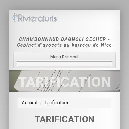
CHAMBONNAUD BAGNOLI SECHER -
Cabinet d'avocats au barreau de Nice
Menu Principal
Accueil
TARIFICATION
Le Cabinet
Domaines d'intervention
Accueil
/
Tarification
Tarification
TARIFICATION
Coordonnées & Contact