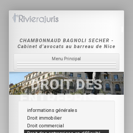
CHAMBONNAUD BAGNOLI SECHER -
Cabinet d'avocats au barreau de Nice
Menu Principal
Accueil
DROIT DES
Le Cabinet
ENTREPRISES
Domaines d'intervention
EN DIFFICULTÉ
informations générales
Tarification
Droit immobilier
Coordonnées & Contact
Droit commercial