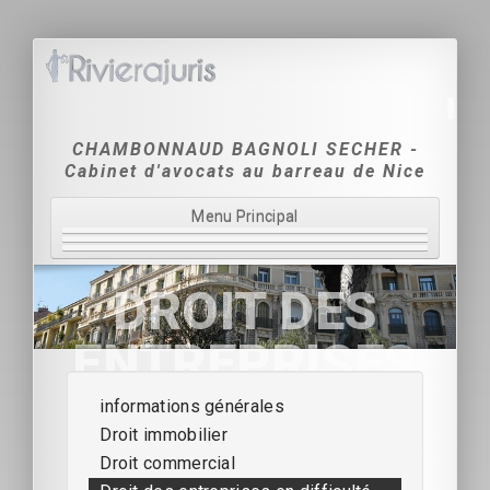
CHAMBONNAUD BAGNOLI SECHER -
Cabinet d'avocats au barreau de Nice
Menu Principal
Accueil
DROIT DES
Le Cabinet
ENTREPRISES
Domaines d'intervention
EN DIFFICULTÉ
informations générales
Tarification
Droit immobilier
Coordonnées & Contact
Droit commercial